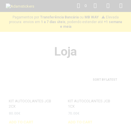
0
Pagamentos por
Transferência Bancária
ou
MB WAY
· ⚠️ Elevada
procura: envios em
1 a 7 dias úteis
, podendo estender até
+1 semana
e meia
Loja
KIT AUTOCOLANTES JCB
KIT AUTOCOLANTES JCB
2CX
1CX
80.00
€
70.00
€
ADD TO CART
ADD TO CART