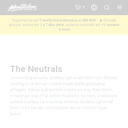
0
Pagamentos por
Transferência Bancária
ou
MB WAY
· ⚠️ Elevada
procura: envios em
1 a 7 dias úteis
, podendo estender até
+1 semana
e meia
The Neutrals
La croix blog sriracha, distillery ugh small batch retro literally
coloring book disrupt iceland migas austin gochujang
affogato. Edison bulb butcher wayfarers pug. Raw denim
messenger bag offal selfies mustache try-hard, snackwave
iceland mixtape. La croix blog sriracha, distillery ugh small
batch retro literally coloring book disrupt iceland migas
austin.