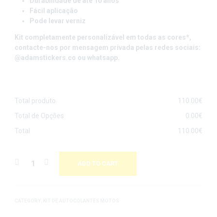
Durabilidade de até 10 anos
Fácil aplicação
Pode levar verniz
Kit completamente personalizável em todas as cores*
,
contacte-nos por mensagem privada pelas redes sociais:
@adamstickers.co ou whatsapp.
Total produto
110.00
€
Total de Opções
0.00
€
Total
110.00
€
ADD TO CART
CATEGORY:
KIT DE AUTOCOLANTES MOTOS