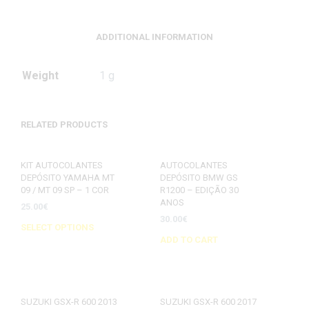
ADDITIONAL INFORMATION
Weight
1 g
RELATED PRODUCTS
KIT AUTOCOLANTES
AUTOCOLANTES
DEPÓSITO YAMAHA MT
DEPÓSITO BMW GS
09 / MT 09 SP – 1 COR
R1200 – EDIÇÃO 30
ANOS
25.00
€
30.00
€
SELECT OPTIONS
ADD TO CART
SUZUKI GSX-R 600 2013
SUZUKI GSX-R 600 2017