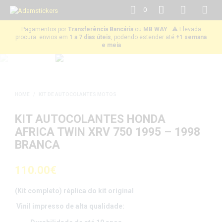
0
Pagamentos por
Transferência Bancária
ou
MB WAY
· ⚠️ Elevada
procura: envios em
1 a 7 dias úteis
, podendo estender até
+1 semana
e meia
HOME
/
KIT DE AUTOCOLANTES MOTOS
KIT AUTOCOLANTES HONDA
AFRICA TWIN XRV 750 1995 – 1998
BRANCA
110.00
€
(Kit completo) réplica do kit original
Vinil impresso de alta qualidade: