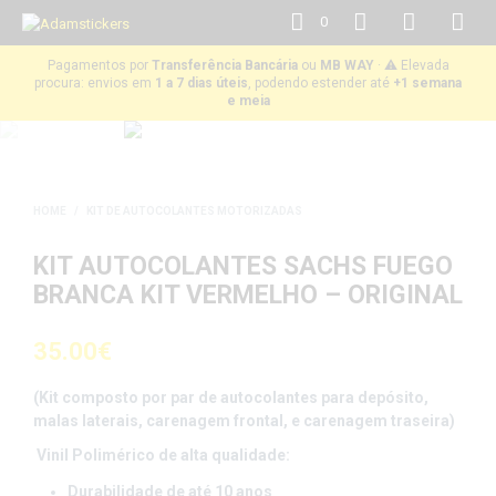
0
Pagamentos por
Transferência Bancária
ou
MB WAY
· ⚠️ Elevada
procura: envios em
1 a 7 dias úteis
, podendo estender até
+1 semana
e meia
HOME
/
KIT DE AUTOCOLANTES MOTORIZADAS
KIT AUTOCOLANTES SACHS FUEGO
BRANCA KIT VERMELHO – ORIGINAL
35.00
€
(Kit composto por par de autocolantes para depósito,
malas laterais, carenagem frontal, e carenagem traseira)
Vinil Polimérico de alta qualidade:
Durabilidade de até 10 anos