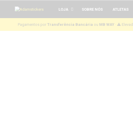
LOJA
SOBRE NÓS
ATLETAS
Pagamentos por
Transferência Bancária
ou
MB WAY
· ⚠️ Eleva