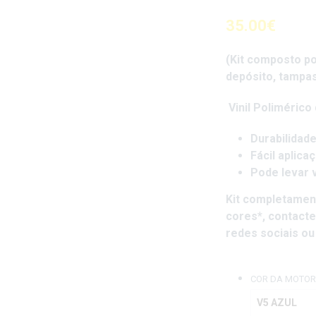
35.00
€
(Kit composto po
depósito, tampas
Vinil Polimérico 
Durabilidad
Fácil aplica
Pode levar 
Kit completamen
cores*
, contact
redes sociais ou
COR DA MOTOR