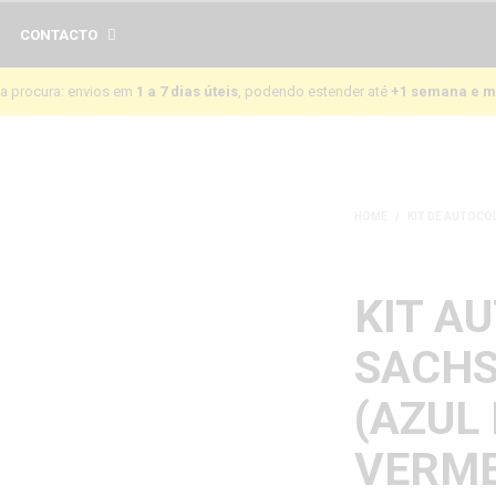
CONTACTO
da procura: envios em
1 a 7 dias úteis
, podendo estender até
+1 semana e m
HOME
/
KIT DE AUTOC
KIT A
SACHS
(AZUL
VERM