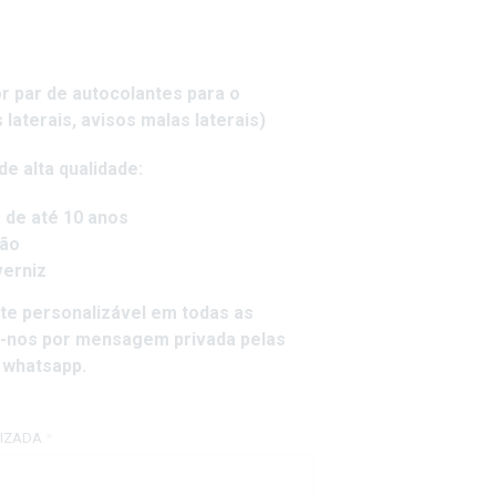
r par de autocolantes para o
 laterais, avisos malas laterais)
de alta qualidade:
e de até 10 anos
ção
verniz
te personalizável em todas as
e-nos por mensagem privada pelas
 whatsapp.
IZADA
*