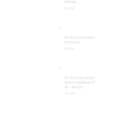
SPECIAL
35.00
€
ADD TO CART
KIT AUTOCOLANTES
SACHS RE
35.00
€
SELECT OPTIONS
KIT AUTOCOLANTES
AVISOS YAMAHA DT
50 – INGLÊS
10.00
€
ADD TO CART