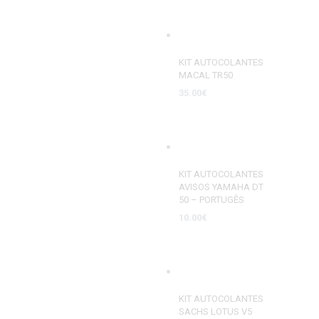
ADD TO CART
KIT AUTOCOLANTES
MACAL TR50
35.00
€
SELECT OPTIONS
KIT AUTOCOLANTES
AVISOS YAMAHA DT
50 – PORTUGÊS
10.00
€
ADD TO CART
KIT AUTOCOLANTES
SACHS LOTUS V5