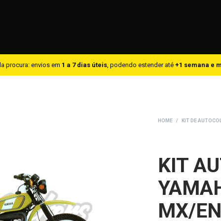
a procura: envios em
1 a 7 dias úteis
, podendo estender até
+1 semana e 
HOME
/
KIT DE AUTOC
KIT A
YAMAH
MX/E