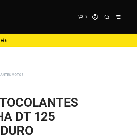
0
meia
OLANTES MOTOS
N
O
UTOCOLANTES
P
R
A DT 125
O
D
U
NDURO
C
T