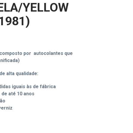
ELA/YELLOW
S
I
1981)
N
T
H
E
C
A
R
composto por autocolantes que
T
anificada)
.
de alta qualidade:
idas iguais às de fábrica
e de até 10 anos
ção
verniz