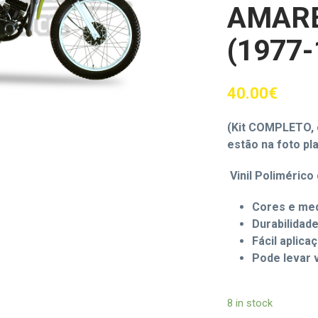
AMAR
(1977-
40.00
€
(Kit COMPLETO, 
estão na foto pl
Vinil Polimérico 
Cores e med
Durabilidad
Fácil aplica
Pode levar 
8 in stock