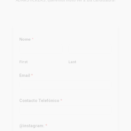
ADAMSTICKERS, queremos muito ver a tua candidatura!
Nome
*
First
Last
c
Email
*
o
m
o
a
Contacto Telefónico
*
@instagram:
*