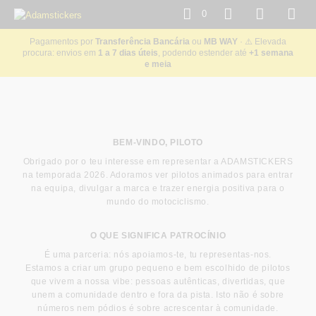
0
Pagamentos por
Transferência Bancária
ou
MB WAY
· ⚠️ Elevada
procura: envios em
1 a 7 dias úteis
, podendo estender até
+1 semana
e meia
BEM-VINDO, PILOTO
Obrigado por o teu interesse em representar a ADAMSTICKERS
na temporada 2026. Adoramos ver pilotos animados para entrar
na equipa, divulgar a marca e trazer energia positiva para o
mundo do motociclismo.
O QUE SIGNIFICA PATROCÍNIO
É uma parceria: nós apoiamos-te, tu representas-nos.
Estamos a criar um grupo pequeno e bem escolhido de pilotos
que vivem a nossa vibe: pessoas autênticas, divertidas, que
unem a comunidade dentro e fora da pista. Isto não é sobre
números nem pódios é sobre acrescentar à comunidade.