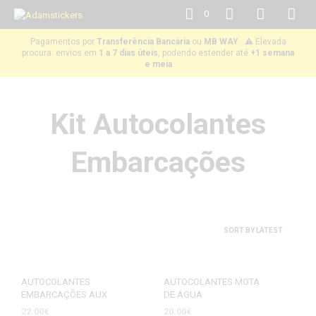
0
Pagamentos por
Transferência Bancária
ou
MB WAY
· ⚠️ Elevada
procura: envios em
1 a 7 dias úteis
, podendo estender até
+1 semana
e meia
Kit Autocolantes
Embarcações
AUTOCOLANTES
AUTOCOLANTES MOTA
EMBARCAÇÕES AUX
DE ÁGUA
22.00
€
20.00
€