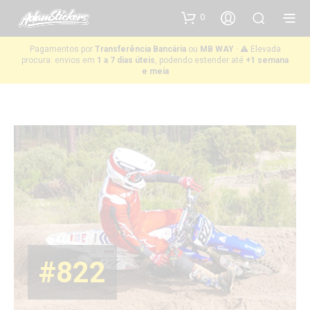
0
Pagamentos por
Transferência Bancária
ou
MB WAY
· ⚠️ Elevada
procura: envios em
1 a 7 dias úteis
, podendo estender até
+1 semana
e meia
#822