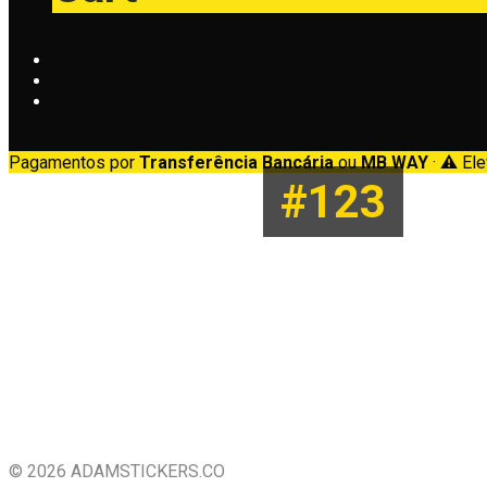
Pagamentos por
Transferência Bancária
ou
MB WAY
· ⚠️ El
#123
© 2026 ADAMSTICKERS.CO