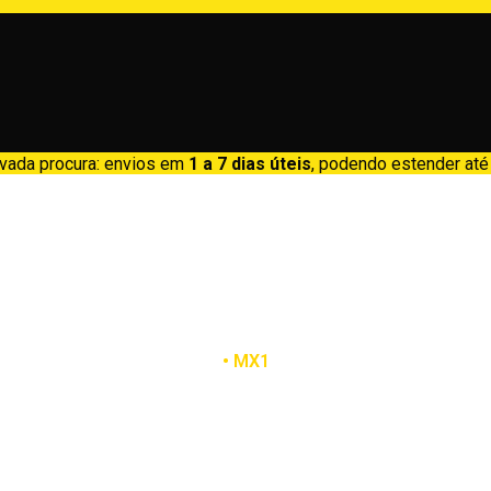
evada procura: envios em
1 a 7 dias úteis
, podendo estender at
Tiago Miranda
•
MX1