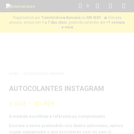
0
Pagamentos por
Transferência Bancária
ou
MB WAY
· ⚠️ Elevada
procura: envios em
1 a 7 dias úteis
, podendo estender até
+1 semana
e meia
HOME
/
AUTOCOLANTES VARIADOS
AUTOCOLANTES INSTAGRAM
8.00
€
–
30.00
€
A medida escolhida é referente ao comprimento
Escreve o nome pretendido nos dados adicionais, vamos
copiar exatamente o que escreveres com ou sem @