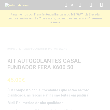
0
Pagamentos por
Transferência Bancária
ou
MB WAY
· ⚠️ Elevada
procura: envios em
1 a 7 dias úteis
, podendo estender até
+1 semana
e meia
HOME
/
KIT DE AUTOCOLANTES MOTORIZADAS
KIT AUTOCOLANTES CASAL
FUNDADOR FERA K600 50
45.00
€
(Kit composto por autocolantes que estão na foto
planificada, as riscas e afins são feitas em pintura)
Vinil Polimérico de alta qualidade: