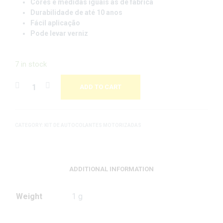
Cores e medidas iguais às de fábrica
Durabilidade de até 10 anos
Fácil aplicação
Pode levar verniz
7 in stock
ADD TO CART
CATEGORY:
KIT DE AUTOCOLANTES MOTORIZADAS
ADDITIONAL INFORMATION
Weight
1 g